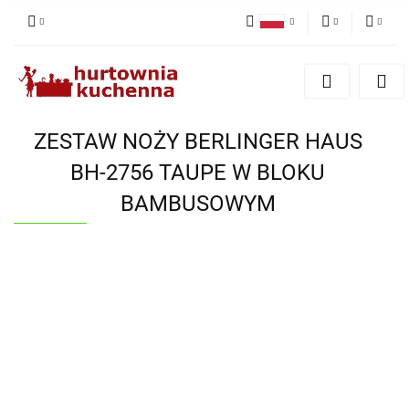
Polski
PLN
Zaloguj się
English
Zarejestruj się
EUR
Dodaj zgłoszenie
ZESTAW NOŻY BERLINGER HAUS
Zgody cookies
BH-2756 TAUPE W BLOKU
BAMBUSOWYM