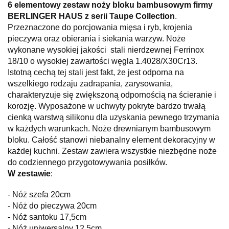
6 elementowy zestaw noży bloku bambusowym firmy
BERLINGER HAUS z serii Taupe Collection
.
Przeznaczone do porcjowania mięsa i ryb, krojenia
pieczywa oraz obierania i siekania warzyw. Noże
wykonane wysokiej jakości stali nierdzewnej Ferrinox
18/10 o wysokiej zawartości węgla 1.4028/X30Cr13.
Istotną cechą tej stali jest fakt, że jest odporna na
wszelkiego rodzaju zadrapania, zarysowania,
charakteryzuje się zwiększoną odpornością na ścieranie i
korozję.
Wyposażone w uchwyty pokryte bardzo trwałą
cienką warstwą silikonu dla uzyskania pewnego trzymania
w każdych warunkach.
Noże drewnianym bambusowym
bloku. Całość stanowi niebanalny element dekoracyjny w
każdej kuchni. Zestaw zawiera wszystkie niezbędne noże
do codziennego przygotowywania posiłków.
W zestawie
:
- Nóż szefa 20cm
- Nóż do pieczywa 20cm
- Nóż santoku 17,5cm
- Nóż uniwersalny 12,5cm