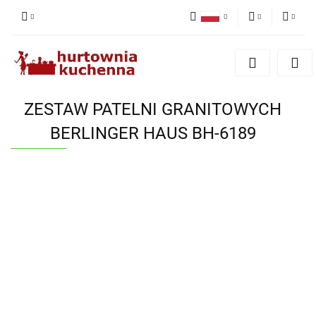
Polski
PLN
Zaloguj się
English
Zarejestruj się
EUR
Dodaj zgłoszenie
ZESTAW PATELNI GRANITOWYCH
Zgody cookies
BERLINGER HAUS BH-6189