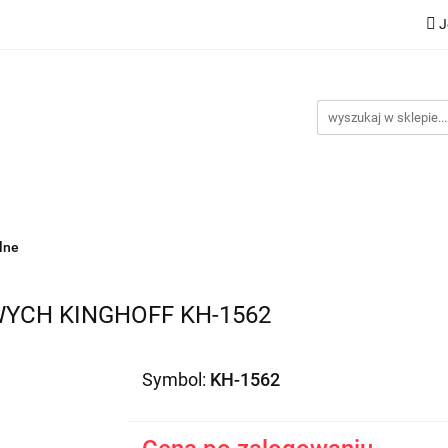
J
Nowości
Bestsellery
Promocje
Kontakt
Inst
omocje
Kontakt
Instrukcje
lne
YCH KINGHOFF KH-1562
Symbol:
KH-1562