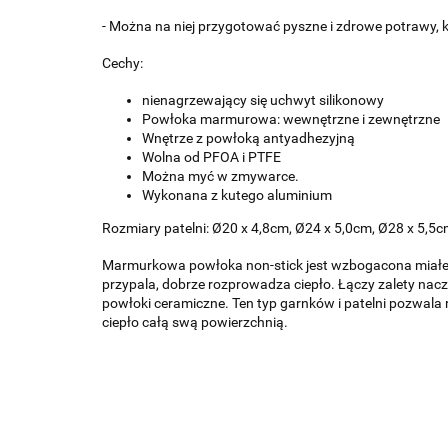
- Można na niej przygotować pyszne i zdrowe potrawy, 
Cechy:
nienagrzewający się uchwyt silikonowy
Powłoka marmurowa: wewnętrzne i zewnętrzne
Wnętrze z powłoką antyadhezyjną
Wolna od PFOA i PTFE
Można myć w zmywarce.
Wykonana z kutego aluminium
Rozmiary patelni: Ø20 x 4,8cm, Ø24 x 5,0cm, Ø28 x 5,5
Marmurkowa powłoka non-stick jest wzbogacona miałem g
przypala, dobrze rozprowadza ciepło. Łączy zalety nacz
powłoki ceramiczne. Ten typ garnków i patelni pozwala 
ciepło całą swą powierzchnią.