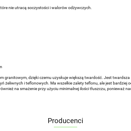
które nie utracą soczystości i walorów odżywczych.
cm
ranitowym, dzięki czemu uzyskuje większą twardość. Jest twardsza niż 
yń żeliwnych i teflonowych. Ma wszelkie zalety teflonu, ale jest bardzi
również na smażenie przy użyciu minimalnej ilości tłuszczu, ponieważ na
Producenci