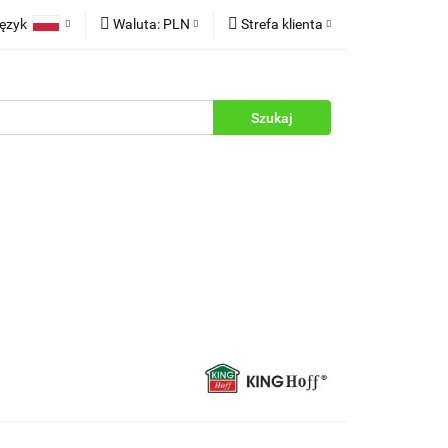
ęzyk
Waluta:
PLN
Strefa klienta
rukcje
Polski
PLN
Zaloguj się
English
EUR
Zarejestruj się
Dodaj zgłoszenie
Zgody cookies