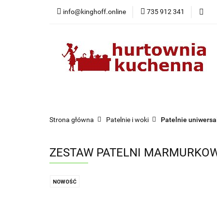
info@kinghoff.online
735 912 341
Kategorie
Kategorie
Nowości
Bestsellery
Pr
Strona główna
Patelnie i woki
Patelnie uniwersa
ZESTAW PATELNI MARMURKOW
NOWOŚĆ