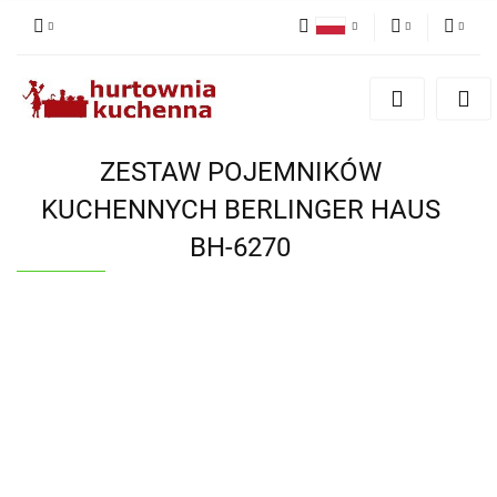
Polski
PLN
Zaloguj się
English
Zarejestruj się
EUR
Dodaj zgłoszenie
ZESTAW POJEMNIKÓW
Zgody cookies
KUCHENNYCH BERLINGER HAUS
BH-6270