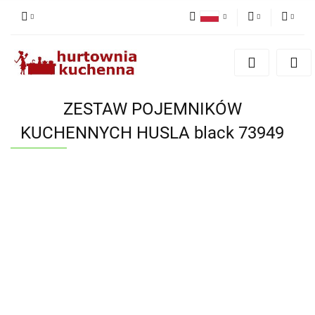
Polski
PLN
Zaloguj się
English
Zarejestruj się
EUR
Dodaj zgłoszenie
ZESTAW POJEMNIKÓW
Zgody cookies
KUCHENNYCH HUSLA black 73949