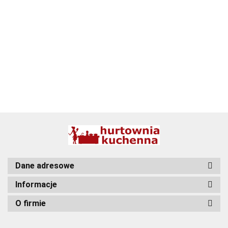
ALPENBURG
BBQ
Dane adresowe
Informacje
O firmie