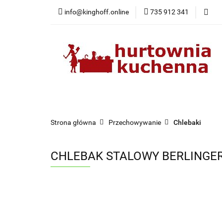
info@kinghoff.online
735 912 341
Kategorie
Kategorie
Nowości
Bestsellery
Pr
Strona główna
Przechowywanie
Chlebaki
CHLEBAK STALOWY BERLINGER