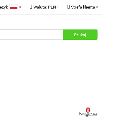
ęzyk
Waluta:
PLN
Strefa klienta
rukcje
Polski
PLN
Zaloguj się
English
EUR
Zarejestruj się
Dodaj zgłoszenie
Zgody cookies