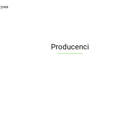
czywa
Producenci
ALPENBURG