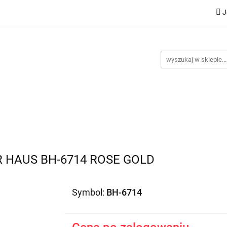
J
Nowości
Bestsellery
Promocje
Kontakt
Inst
omocje
Kontakt
Instrukcje
 HAUS BH-6714 ROSE GOLD
Symbol:
BH-6714