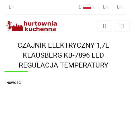
Polski
PLN
Zaloguj się
English
Zarejestruj się
EUR
Dodaj zgłoszenie
CZAJNIK ELEKTRYCZNY 1,7L
Zgody cookies
KLAUSBERG KB-7896 LED
REGULACJA TEMPERATURY
NOWOŚĆ