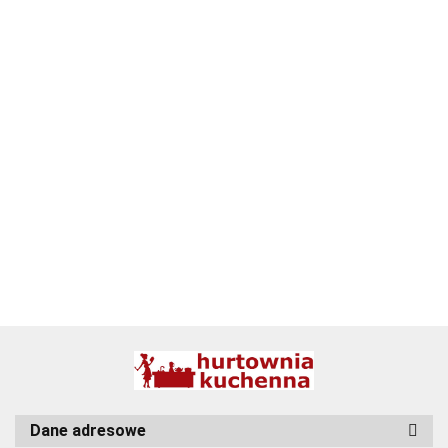
ALPENBURG
BBQ
Dane adresowe