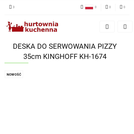
Polski
PLN
Zaloguj się
English
Zarejestruj się
EUR
Dodaj zgłoszenie
DESKA DO SERWOWANIA PIZZY
Zgody cookies
35cm KINGHOFF KH-1674
NOWOŚĆ