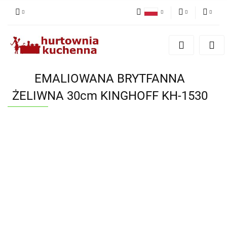
Polski
PLN
Zaloguj się
English
Zarejestruj się
EUR
Dodaj zgłoszenie
EMALIOWANA BRYTFANNA
Zgody cookies
ŻELIWNA 30cm KINGHOFF KH-1530