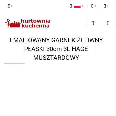
Polski
PLN
Zaloguj się
English
Zarejestruj się
EUR
Dodaj zgłoszenie
EMALIOWANY GARNEK ŻELIWNY
Zgody cookies
PŁASKI 30cm 3L HAGE
MUSZTARDOWY