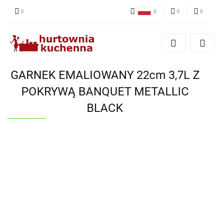
Polski
PLN
Zaloguj się
English
Zarejestruj się
EUR
Dodaj zgłoszenie
GARNEK EMALIOWANY 22cm 3,7L Z
Zgody cookies
POKRYWĄ BANQUET METALLIC
BLACK