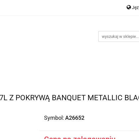
Ję
Nowości
Bestsellery
Promocje
Kontakt
Inst
P
En
romocje
Kontakt
Instrukcje
7L Z POKRYWĄ BANQUET METALLIC BL
Symbol:
A26652