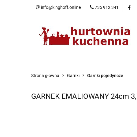
info@kinghoff.online
735 912 341
Kategorie
Kategorie
Nowości
Bestsellery
P
Strona główna
Garnki
Garnki pojedyńcze
GARNEK EMALIOWANY 24cm 3,