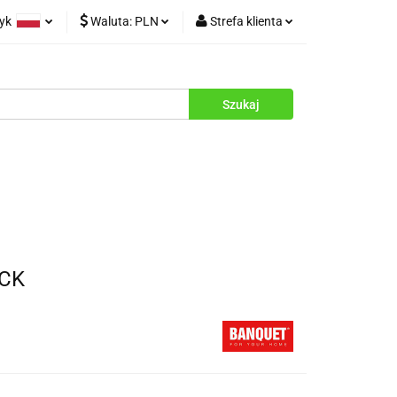
zyk
Waluta:
PLN
Strefa klienta
rukcje
olski
PLN
Zaloguj się
glish
EUR
Zarejestruj się
Dodaj zgłoszenie
Zgody cookies
ACK