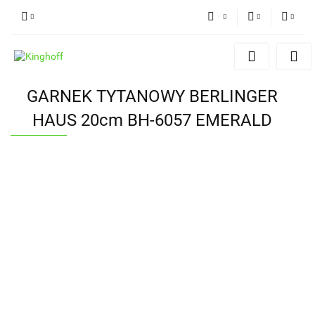
PLN
Zaloguj się
Polski
Zarejestruj się
EUR
English
GARNEK TYTANOWY BERLINGER
Dodaj zgłoszenie
HAUS 20cm BH-6057 EMERALD
Zgody cookies