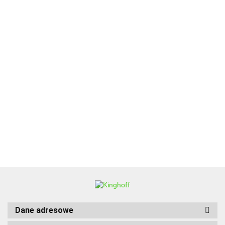
ALPENBURG
BBQ
Dane adresowe