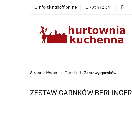
info@kinghoff.online
735 912 341
Kategorie
Kategorie
Nowości
Bestsellery
Pr
Strona główna
Garnki
Zestawy garnków
ZESTAW GARNKÓW BERLINGER