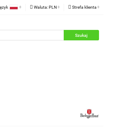
ęzyk
Waluta:
PLN
Strefa klienta
rukcje
Polski
PLN
Zaloguj się
English
EUR
Zarejestruj się
Dodaj zgłoszenie
Zgody cookies