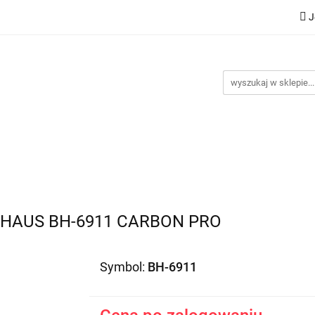
J
Nowości
Bestsellery
Promocje
Kontakt
Inst
omocje
Kontakt
Instrukcje
HAUS BH-6911 CARBON PRO
Symbol:
BH-6911