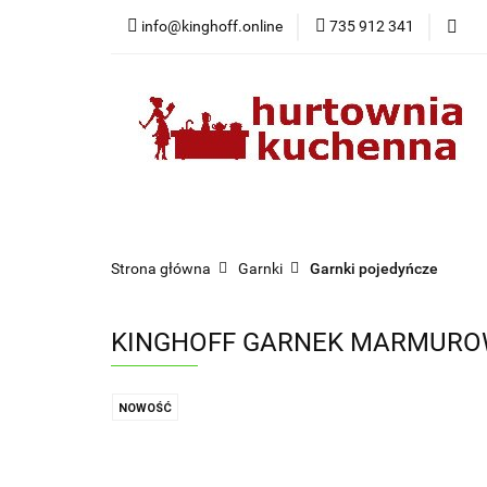
info@kinghoff.online
735 912 341
Kategorie
Kategorie
Nowości
Bestsellery
Pr
Strona główna
Garnki
Garnki pojedyńcze
KINGHOFF GARNEK MARMUROWY
NOWOŚĆ