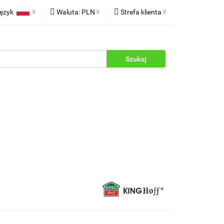
ęzyk
Waluta:
PLN
Strefa klienta
rukcje
Polski
PLN
Zaloguj się
English
EUR
Zarejestruj się
Dodaj zgłoszenie
Zgody cookies