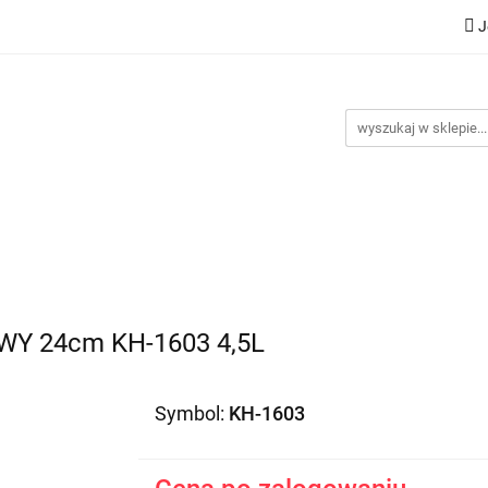
J
Nowości
Bestsellery
Promocje
Kontakt
Inst
omocje
Kontakt
Instrukcje
 24cm KH-1603 4,5L
Symbol:
KH-1603