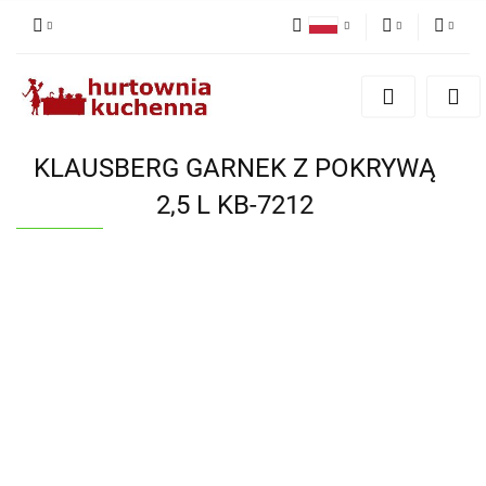
Polski
PLN
Zaloguj się
English
Zarejestruj się
EUR
Dodaj zgłoszenie
KLAUSBERG GARNEK Z POKRYWĄ
Zgody cookies
2,5 L KB-7212