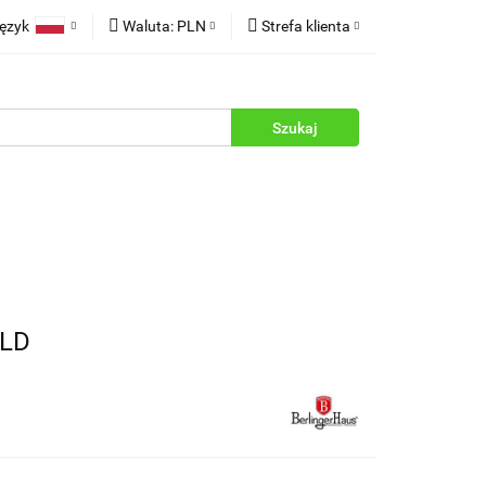
ęzyk
Waluta:
PLN
Strefa klienta
rukcje
Polski
PLN
Zaloguj się
English
EUR
Zarejestruj się
Dodaj zgłoszenie
Zgody cookies
OLD