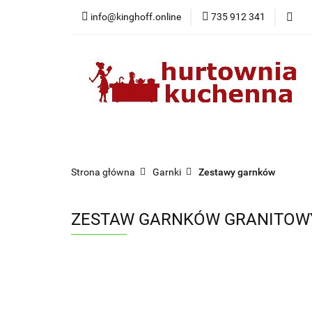
info@kinghoff.online
735 912 341
Kategorie
Kategorie
Nowości
Bestsellery
Pr
Strona główna
Garnki
Zestawy garnków
ZESTAW GARNKÓW GRANITOWY