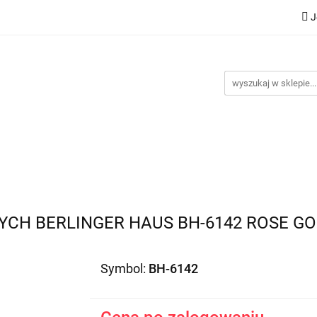
J
Nowości
Bestsellery
Promocje
Kontakt
Inst
omocje
Kontakt
Instrukcje
CH BERLINGER HAUS BH-6142 ROSE G
Symbol:
BH-6142