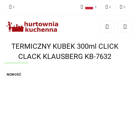
Polski
PLN
Zaloguj się
English
Zarejestruj się
EUR
Dodaj zgłoszenie
TERMICZNY KUBEK 300ml CLICK
Zgody cookies
CLACK KLAUSBERG KB-7632
NOWOŚĆ