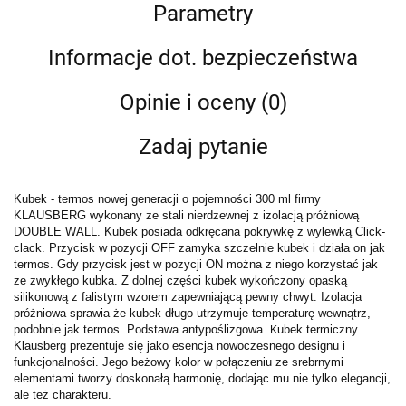
Parametry
Informacje dot. bezpieczeństwa
Opinie i oceny (0)
Zadaj pytanie
Kubek - termos nowej generacji o pojemności 300 ml firmy
KLAUSBERG wykonany ze stali nierdzewnej z izolacją próżniową
DOUBLE WALL. Kubek posiada odkręcana pokrywkę z wylewką Click-
clack. Przycisk w pozycji OFF zamyka szczelnie kubek i działa on jak
termos. Gdy przycisk jest w pozycji ON można z niego korzystać jak
ze zwykłego kubka.
Z dolnej części kubek wykończony opaską
silikonową z falistym wzorem zapewniającą pewny chwyt.
Izolacja
próżniowa sprawia że kubek długo utrzymuje temperaturę wewnątrz,
podobnie jak termos. Podstawa antypoślizgowa.
ubek termiczny
K
Klausberg prezentuje się jako esencja nowoczesnego designu i
funkcjonalności. Jego beżowy kolor w połączeniu ze srebrnymi
elementami tworzy doskonałą harmonię, dodając mu nie tylko elegancji,
ale też charakteru.