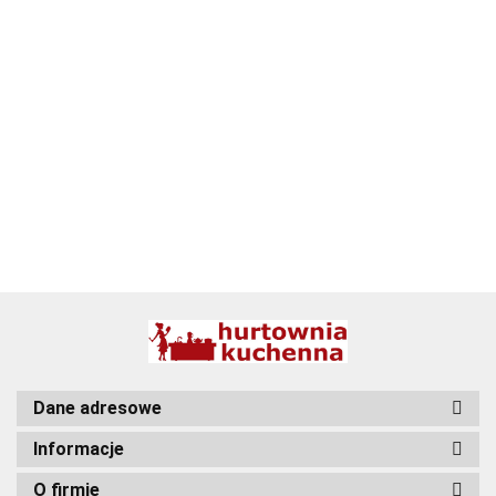
ALPENBURG
BBQ
Dane adresowe
Informacje
O firmie