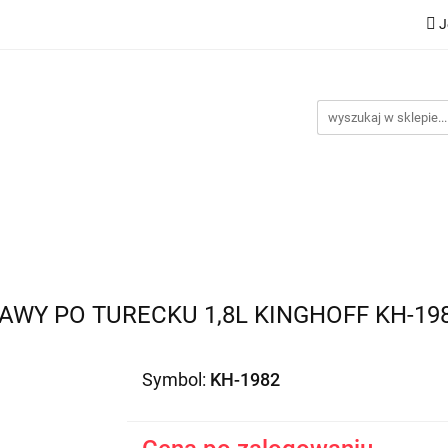
J
Nowości
Bestsellery
Promocje
Kontakt
Inst
omocje
Kontakt
Instrukcje
WY PO TURECKU 1,8L KINGHOFF KH-19
Symbol:
KH-1982