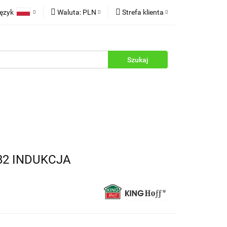
ęzyk
Waluta:
PLN
Strefa klienta
rukcje
Polski
PLN
Zaloguj się
English
EUR
Zarejestruj się
Dodaj zgłoszenie
Zgody cookies
82 INDUKCJA