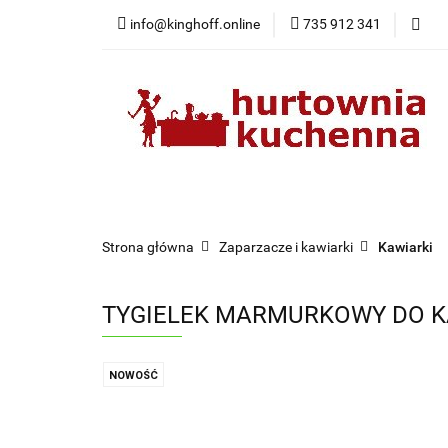
info@kinghoff.online
735 912 341
Kategorie
Kategorie
Nowości
Bestsellery
Pr
Strona główna
Zaparzacze i kawiarki
Kawiarki
TYGIELEK MARMURKOWY DO KA
NOWOŚĆ