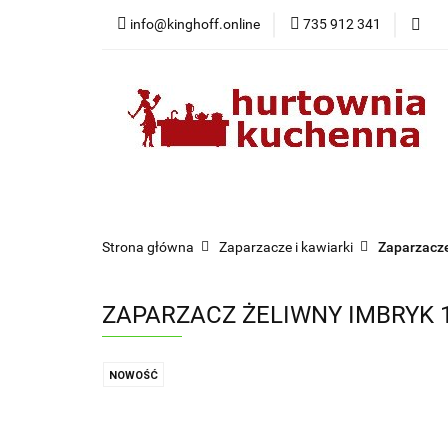
info@kinghoff.online
735 912 341
Kategorie
Kategorie
Nowości
Bestsellery
Pr
Strona główna
Zaparzacze i kawiarki
Zaparzacze
ZAPARZACZ ŻELIWNY IMBRYK 1
NOWOŚĆ