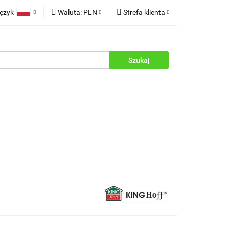
ęzyk
Waluta:
PLN
Strefa klienta
rukcje
Polski
PLN
Zaloguj się
English
EUR
Zarejestruj się
Dodaj zgłoszenie
Zgody cookies