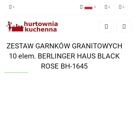
Polski
PLN
Zaloguj się
English
Zarejestruj się
EUR
Dodaj zgłoszenie
ZESTAW GARNKÓW GRANITOWYCH
Zgody cookies
10 elem. BERLINGER HAUS BLACK
ROSE BH-1645