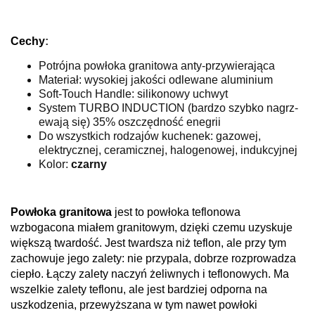
Cechy
:
Potrójna powłoka granitowa anty-przywierająca
Materiał: wysokiej jakości odlewane aluminium
Soft-Touch Handle: silikonowy uchwyt
System­ TU­RB­O­ I­NDU­CTI­O­N (b­ardz­o­ sz­yb­k­o­ nagrz­
ewają si­ę) 35% o­sz­cz­ędno­ść enegri­i­
Do wszystkich rodzajów kuchenek: gazowej,
elektrycznej, ceramicznej, halogenowej, indukcyjnej
Kolor:
czarny
Powłoka granitowa
jest to powłoka teflonowa
wzbogacona miałem granitowym, dzięki czemu uzyskuje
większą twardość. Jest twardsza niż teflon, ale przy tym
zachowuje jego zalety: nie przypala, dobrze rozprowadza
ciepło. Łączy zalety naczyń żeliwnych i teflonowych. Ma
wszelkie zalety teflonu, ale jest bardziej odporna na
uszkodzenia, przewyższana w tym nawet powłoki