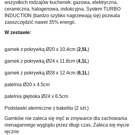
wszystkich rodzajów kuchenek: gazowa, elektryczna,
ceramiczna, halogenowa, indukcyjna. System TURBO
INDUCTION (bardzo szybko nagrzewają się) pozwala
zaoszczędzić nawet 35% energii.
W zestawie
:
garnek z pokrywką Ø20 x 10.4cm (
2,5L
)
garnek z pokrywką Ø24 x 11.8cm (
4,1L
)
garnek z pokrywką Ø28 x 12.4cm (
6,1L
)
patelnia Ø20 x 4.5cm
patelnia głęboka Ø24 x 6.5cm
Podstawki atermiczne z bakelitu (2 szt.)
Garnków nie zaleca się myć w zmywarce dla zachowania
nienagannego wyglądu przez długi czas, Zaleca się mycie
ręczne